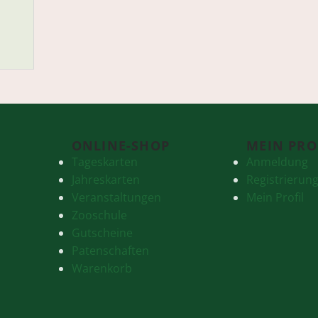
ONLINE-SHOP
MEIN PRO
Tageskarten
Anmeldung
Jahreskarten
Registrierun
Veranstaltungen
Mein Profil
Zooschule
Gutscheine
Patenschaften
Warenkorb