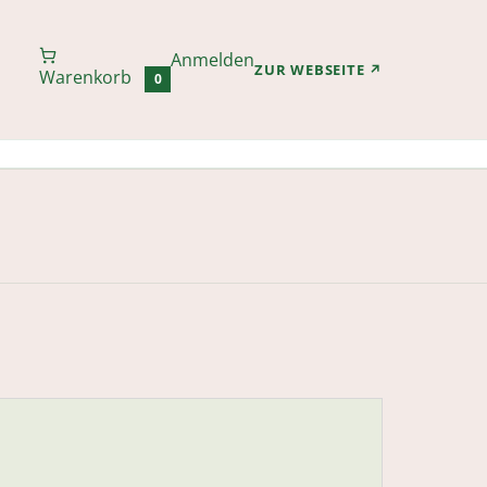
Anmelden
(ÖFFNET IN N
ZUR WEBSEITE
↗
Warenkorb
0