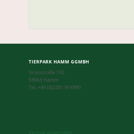
TIERPARK HAMM GGMBH
Grünstraße 150
59063 Hamm
Tel. +49 (0)2381 914990
Vertrag widerrufen