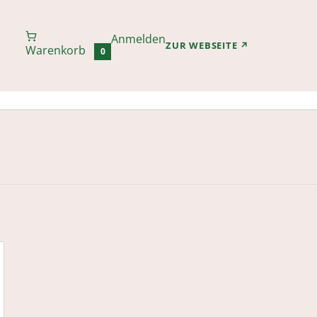
Anmelden
(ÖFFNET IN N
ZUR WEBSEITE
↗
Warenkorb
0